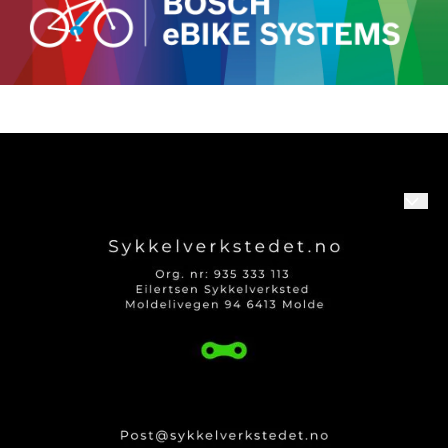
Om oss
Logg på
Kontakt oss
Kundeservice
Produktguider og Info