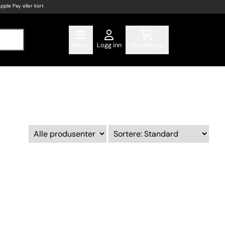
Apple Pay eller kort
Meny
Logg inn
Handlevogn