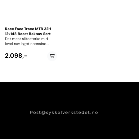
Race Face Trace MTB 32H
12x148 Boost Baknav Sort
Det mest slitesterke mid-
level nav laget noensine.
Disse navene passer
ypperlig til Enduro, all-
2.098,-
mountain og EL-sykler takket
være store kulelager og
brede eikeflenser. Race Face
TRACE har holdbarhet som
første prioritet, og oppnår
21.000 sykluser ved høyt
kjedemoment test (high
chain load test) El- sykkel
spesifikk boss laget av herdet
stål sørger for forbedret
holdbarhet. Shimano boss.