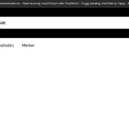
lverkstedet.no
- Rask levering med Posten eller PostNord - Trygg betaling med Klarna, Vipps, 
ikehold
Merker