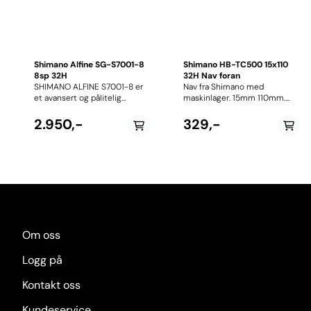
Shimano Alfine SG-S7001-8
Shimano HB-TC500 15x110
8sp 32H
32H Nav foran
SHIMANO ALFINE S7001-8 er
Nav fra Shimano med
et avansert og pålitelig
maskinlager. 15mm 110mm.
nav med et bredt girspekter
32H. Centerlock.
på hele 307 %, ideelt for både
2.950,-
329,-
bysykler og elsykler. Den
forbedrede innvendige
mekanismen gir smidig og
presis giring, selv under
belastning. 32 H. Navet har
centerlock-feste for
skivebrems. ISGS70018BL
Om oss
Logg på
Kontakt oss
Kundeservice