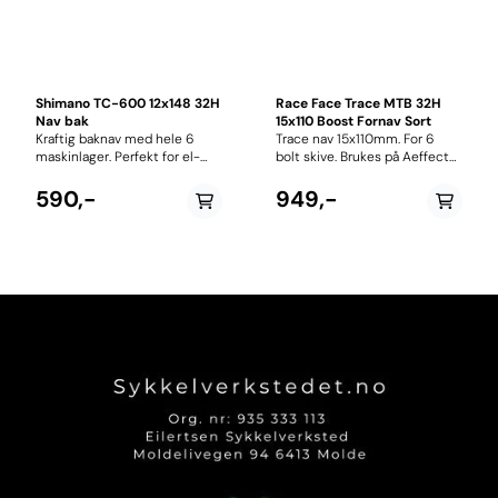
Shimano TC-600 12x148 32H
Race Face Trace MTB 32H
Nav bak
15x110 Boost Fornav Sort
Kraftig baknav med hele 6
Trace nav 15x110mm. For 6
maskinlager. Perfekt for el-
bolt skive. Brukes på Aeffect
sykler. FH-TC600-HM-B
hjulene til Race Face -
Centerlock. 32H.
utprøvd og godkjent!!
590,-
949,-