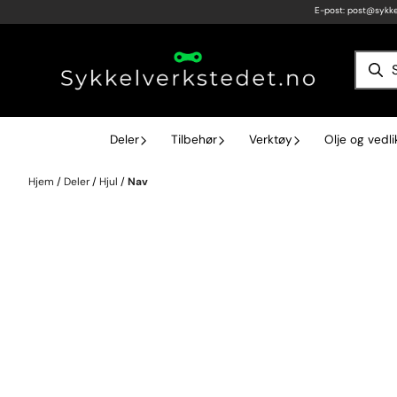
E-post:
post@sykke
Hopp til innhold
Deler
Tilbehør
Verktøy
Olje og vedl
Hjem
/
Deler
/
Hjul
/
Nav
Kjøp Nav til Sykkel – MTB, Enduro og Landevei