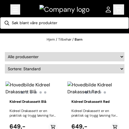
Hopp til innhold
Hjem
/
Tilbehør
/
Barn
Barn
Kidreel Drakassett Blå
Kidreel Drakassett Rød
Kidreel Drakassett er en
Kidreel Drakassett er en
praktisk og trygg løsning for
praktisk og trygg løsning for
tauing av barn på sykkel.
tauing av barn på sykkel.
Systemet gjør det enkelt å
Systemet gjør det enkelt å
649,-
649,-