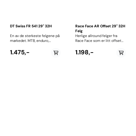
DT Swiss FR 541 29" 32H
Race Face AR Offset 29" 32H
Felg
En av de sterkeste felgene på
Herlige allround felger fra
markedet. MTB, enduro,
Race Face som er litt offset
downhill eller El-sykkel, denne
for en asymmetrisk profil, slik
tåler alt! 30mm innerbredde
at begge sider av hjulet har
1.475,-
1.198,-
35mm ytterbredde Vekt: 605
likere vinkel og spenn. Laget
g Kan brukes med slange eller
for å bli stivere, sterkere og
tubeless Pro Head
optimalt balanserte.
Reinforcement teknologi øker
bæreevnen til niplene og
reduserer punktvis stress
Inkludert: DT Squorx Pro Head
nippler og PHR skiver
RDFR54CDPW32SA1490