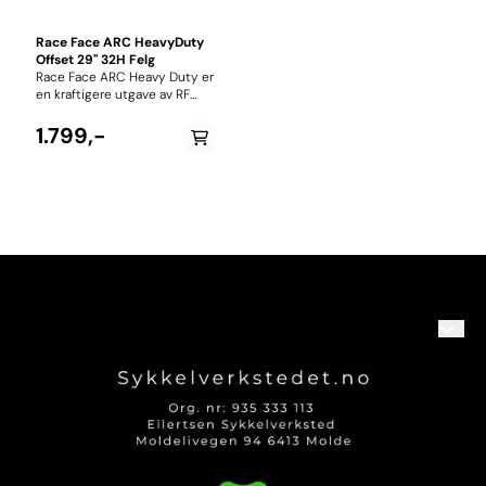
Race Face ARC HeavyDuty
Offset 29" 32H Felg
Race Face ARC Heavy Duty er
en kraftigere utgave av RF
sine eksisterende ARC
felgene. Designet med
1.799,-
Enduro, DH og E-bikes i
bakhodet. Kommer i både 27,5"
og 29" variant, begge med
30mm innvendig bredde
på felgen. Tubeless Ready
Felghøyde: 22mm Felg Offset:
4.5mm
Om oss
Logg på
Kontakt oss
Kundeservice