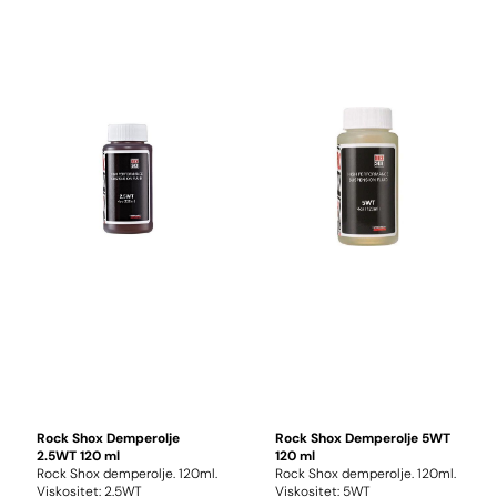
annet til smøring av nedre
gaffelben på kompatible
modeller. Den avanserte
formuleringen beskytter
pakninger og interne
komponenter mot slitasje og
bidrar til en myk og presis
demperfølelse. For å oppnå
korrekt funksjon bør du alltid
følge oljespesifikasjonene i
RockShox' servicehåndbok for
din gaffel eller demper.
Egenskaper Original RockShox
demperolje Viskositet: 15WT
Innhold: 1 liter Gir optimal
smøring og redusert friksjon
Bidrar til jevn og presis
demperfunksjon
Rock Shox Demperolje
Rock Shox Demperolje 5WT
2.5WT 120 ml
120 ml
Rock Shox demperolje. 120ml.
Rock Shox demperolje. 120ml.
Viskositet: 2.5WT
Viskositet: 5WT