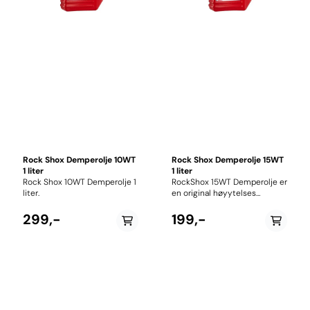
statisk og dynamisk friksjon
Gir mykere og mer følsom
demperfunksjon Beskytter
pakninger og foringer mot
slitasje
Rock Shox Demperolje 10WT
Rock Shox Demperolje 15WT
1 liter
1 liter
Rock Shox 10WT Demperolje 1
RockShox 15WT Demperolje er
liter.
en original høyytelses
demperolje utviklet for
service og vedlikehold av
299,-
199,-
RockShox dempegafler. Oljen
er formulert for å gi optimal
smøring, redusere friksjon og
sikre jevn ytelse gjennom
hele serviceintervallet. Den
brukes i en rekke RockShox-
gafler der 15WT er spesifisert i
servicehåndboken, blant