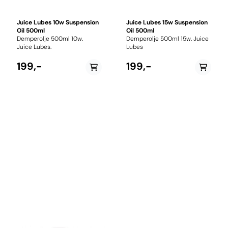
Juice Lubes 10w Suspension
Juice Lubes 15w Suspension
Oil 500ml
Oil 500ml
Demperolje 500ml 10w.
Demperolje 500ml 15w. Juice
Juice Lubes.
Lubes
199,-
199,-