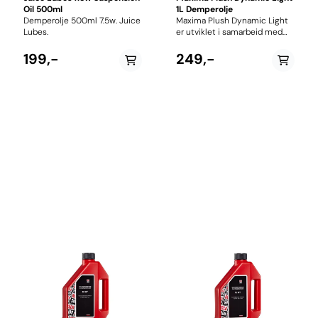
Oil 500ml
1L Demperolje
Demperolje 500ml 7.5w. Juice
Maxima Plush Dynamic Light
Lubes.
er utviklet i samarbeid med
ledende gaffelprodusenter og
benytter en avansert
199,-
249,-
formulering som reduserer
friksjon, forbedrer
følsomheten og gir en
merkbart mykere
demperfølelse gjennom hele
vandringen. Den aktive
additivteknologien reduserer
både statisk friksjon (stiction)
og dynamisk friksjon, samtidig
som spesielle
tetningskondisjonerere bidrar
til lengre levetid på pakninger
og foringer. Oljen holder
innsiden av gaffelen ren og
forlenger serviceintervallene.
Maxima Plush Dynamic Light
er også godkjent for enkelte
senkepinner og erstatter
RockShox 0W-30 i gafler hvor
denne oljen er spesifisert.
Egenskaper Innhold: 1 liter
Høyytelses smøreolje til
dempegafler Reduserer