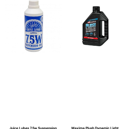
Juice Lubes 7.5w Suspension
Maxima Plush Dynamic Light