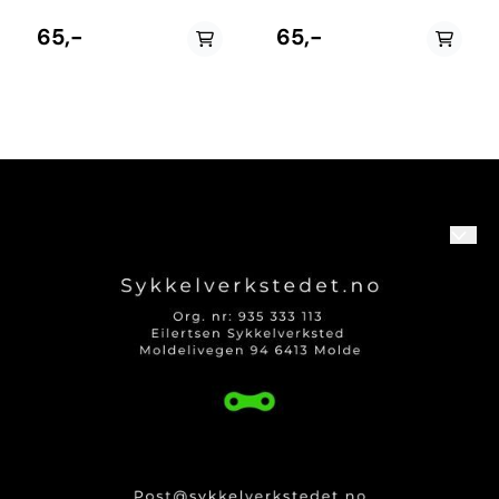
65,-
65,-
Om oss
Logg på
Kontakt oss
Kundeservice
Produktguider og Info