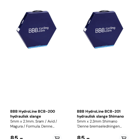
BBB HydroLine BCB-200
BBB HydroLine BCB-201
hydraulisk slange
hydraulisk slange Shimano
5mm x 2.1mm. Sram / Avid /
5mm x 2.3mm Shimano
Magura / Formula. Denne
'Denne bremseledningen
bremseledningen passer bl.
passer bl.a.
a. til Sram/Avid/Formula/Magura
Shimano skivebremser med
85,-
85,-