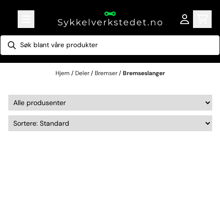
Hopp til innhold
Hjem
/
Deler
/
Bremser
/
Bremseslanger
Bremseslanger & Tilbehør – Skivebremser til Sykkel