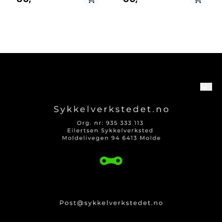
skivebremser, med 2,1 mm
2,3 mm indre dim. Pris pr.
indre dim. Pris pr. meter.
meter.
Om oss
Logg på
Kontakt oss
Kundeservice
Produktguider og Info