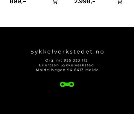
899,-
2.998,-
styre å holde i. Litt mer
barnesete utviklet for aktive
oppreist sittestilling for
foreldre og terrengsykling.
barnet, og i tillegg gummierte
Setet monteres mellom
håndtak for bedre grep. Quick
styret og setet, slik at barnet
release gjør at du kan ta
sitter trygt og nært – perfekt
styret av og på i løpet av
for både kontroll og
sekunder. Styret: Tilbehør til
opplevelse. Shotgun Pro
Shotgun Pro setet Quick
skiller seg ut med ingen
Release festing 355mm
rammekontakt, noe som
bredde 19mm tykkelse for
beskytter både aluminium-
små hender Passer 31.8 og
og karbonrammer mot slitasje.
35mm tykkelse Passer både
Den smarte konstruksjonen
flat- og riserbars
gir samtidig en stabil og trygg
sitteposisjon, selv på mer
krevende underlag. Setet er
fullt justerbart og kan
tilpasses både barn og sykkel,
inkludert e-MTB. Med lynrask
montering og demontering er
det enkelt å flytte setet
mellom sykler – perfekt for
familier som ønsker
fleksibilitet i hverdagen. Fullt
ut justerbar for å passe til
elsykler og vanlige
terrengsykler Designet for
barn 2-5år og opp til 27kg.
Passer Kids Ride Shotgun Pro