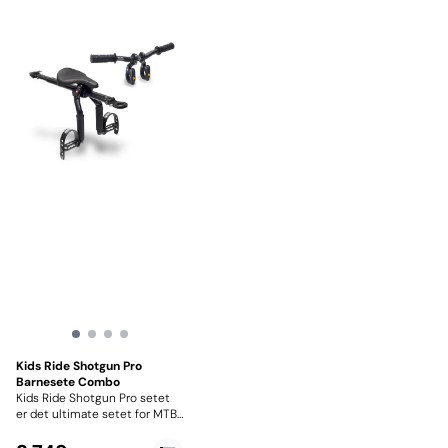
Kids Ride Shotgun Pro
Barnesete Combo
Kids Ride Shotgun Pro setet
er det ultimate setet for MTB
familier. Dette er en Combo
inkludert styre. Det er lynraskt