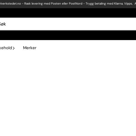
lverkstedet.no
- Rask levering med Posten eller PostNord - Trygg betaling med Klarna, Vipps, 
ikehold
Merker