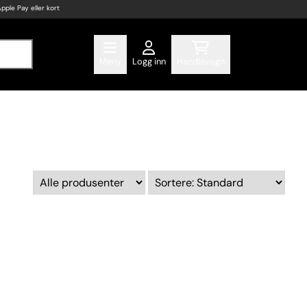
Apple Pay eller kort
Meny
Logg inn
Handlevogn