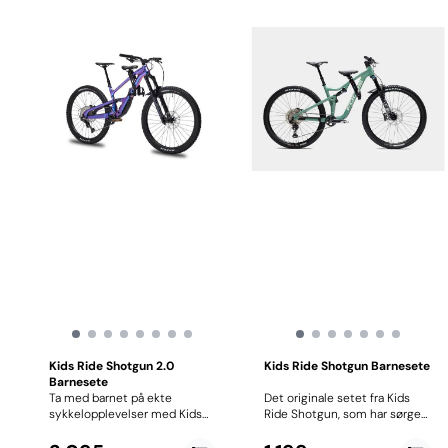
Kids Ride Shotgun 2.0
Kids Ride Shotgun Barnesete
Barnesete
Ta med barnet på ekte
Det originale setet fra Kids
sykkelopplevelser med Kids
Ride Shotgun, som har sørget
Ride Shotgun 2.0, et
for tusenvis av små
innovativt frontmontert
terrengsykkelfantaster rundt