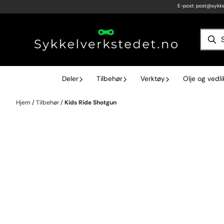
E-post:
post@sykke
Hopp til innhold
Deler
Tilbehør
Verktøy
Olje og vedl
Hjem
/
Tilbehør
/
Kids Ride Shotgun
Kids Ride Shotgun