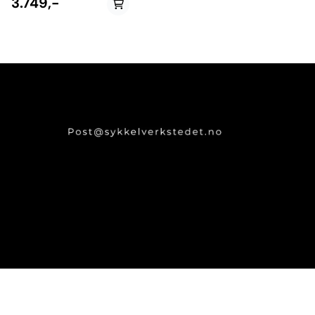
3.749,-
å montere og ta av, har ingen
rammekontakt og er full
justerbart for å passe også til
elektriske sykler og
terrengsykler Med lett
installasjon og fjerning, er det
et perfekt sete for å
introdusere din håpefulle til
MTB-syklingens verden.
Passer for barn mellom 2-5 år
Kompatibel med Pro EVO
barnesetet Ingen kontakt
med rammen Passer
Aluminiums- og
karbonrammer Lynraskt å
montere og demontere Fullt
ut justerbar for å passe til
elsykler og vanlige
terrensykler Justerbar lengde
for å vokse med barnet ditt
Passer alle MTB sykler med 1
1/8’’ styrerør(10mm klaring til
stemmet er nødvendig)
Adaptere til Trek Knock Block
og Scott Syncros styrelager
selges separat Shotgun
Mudguard inkludert Shotgun
Pro Kids Styre inkludert