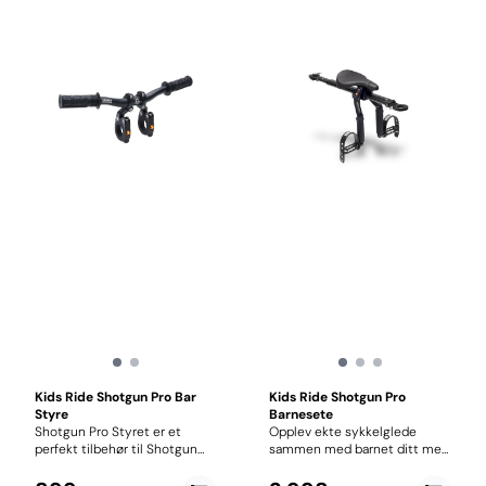
Kids Ride Shotgun Pro Bar
Kids Ride Shotgun Pro
Styre
Barnesete
Shotgun Pro Styret er et
Opplev ekte sykkelglede
perfekt tilbehør til Shotgun
sammen med barnet ditt med
Pro barnesetet og ungen
Kids Ride Shotgun Pro, et
kommer til å elske sitt eget
premium frontmontert