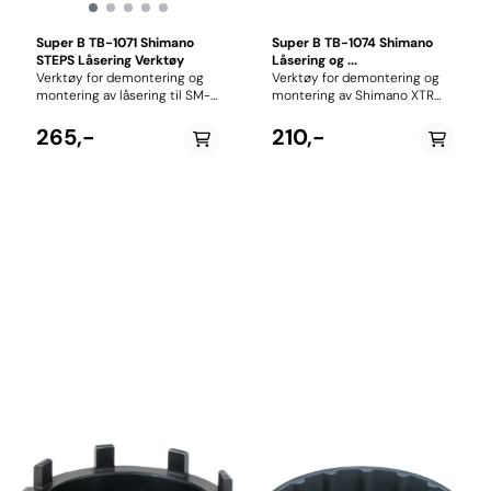
Super B TB-1071 Shimano
Super B TB-1074 Shimano
STEPS Låsering Verktøy
Låsering og ...
Verktøy for demontering og
Verktøy for demontering og
montering av låsering til SM-
montering av Shimano XTR
CRE61, SM-CRE70 og SM-
FC-M9100 / FC-M9120
CRE80 krankdrev for Shimano
krankdrev og SM-BBR60
265,-
210,-
STEPS E8000, E7000, E6100
kranklager. Verktøy er
og E5000 Serie.
kompatibelt med 36mm
fastnøkkel, eller Super Bike
Tools egne TB-BB10 eller TB-
8919.