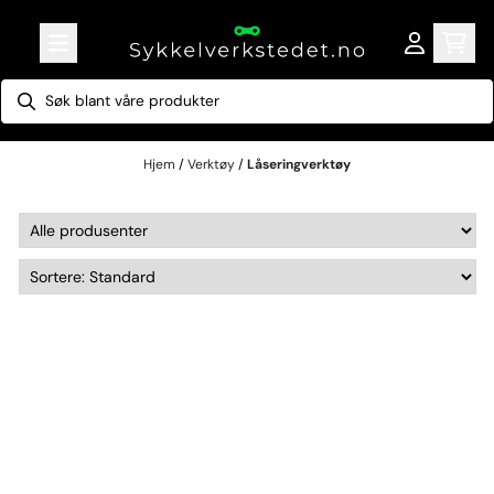
Hopp til innhold
Hjem
/
Verktøy
/
Låseringverktøy
Låseringverktøy