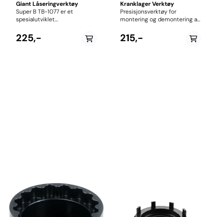
Giant Låseringverktøy
Kranklager Verktøy
Super B TB-1077 er et
Presisjonsverktøy for
spesialutviklet
montering og demontering av
låseringverktøy for service og
kranklager og eBike-
vedlikehold av moderne
låseringer. Passer til flere
225,-
215,-
elsykkelmotorer fra
typer kranklager og
Yamaha og Giant. Verktøyet
midtmotorer. Kompatibel
passer til PW-X og Giant
med: Shimano Hollowtech II,
SyncDrive Pro-systemer med
Truvati,
8-spors låsering i Ø46 mm
FSA MegaExo, Campagnolo
utførelse, og gjør
Ultra-Torque , TOKEN , GXP ,
demontering og montering
SRAM og SunRace 16-hakks
trygg og presis. Den presise
kranklager med diameter 44–
maskineringen gir sikkert grep
45 mm Centerlock
rundt låseringen og reduserer
bremseskive-låseringer
risikoen for skade på motor
Bafang M420, M500, M600
eller drev under arbeid. TB-
midtmotor kjedering-
1077 brukes sammen med 1/2"
låseringer
firkantverktøy eller 24 mm
fastnøkkel, noe som gjør det
godt egnet både for
hjemmeverksted og
profesjonelle
sykkelmekanikere. Verktøyet
er produsert i herdet stål for
høy slitestyrke og lang
levetid, og er ideelt for service
på el-sykler med Yamaha-