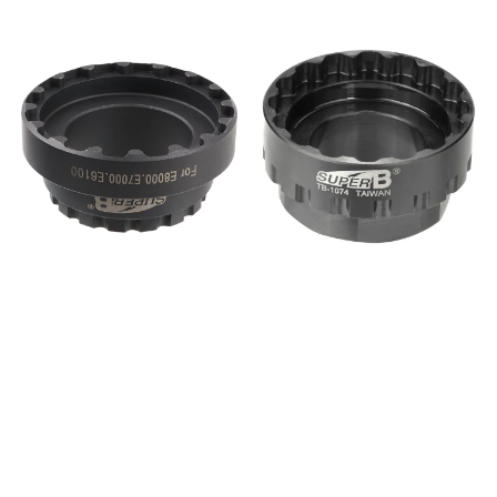
Gen2 Active Line, Active Line
Plus og Performance Line/CX
(til og med 2019) 8-spors
design for presis passform
Produsert i robust Cr-Mo-stål
Brukes med 1/2" skralle eller
momentnøkkel Ideell for
service og utskifting av
krankdrev og spider Egnet for
både verksteder og
hjemmemekanikere