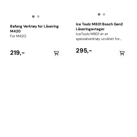
Ice Toolz M801 Bosch Gen2
Bafang Verktøy for Låsering
Låseringavtager
M420
IceToolz M801 er et
For M420.
spesialverktøy utviklet for
demontering og montering av
låseringen som holder
295,-
219,-
krankdrevet (spider/kjedehjul)
på Bosch Gen2-motorer.
Verktøyet har en presis 8-
spors utforming som gir sikker
passform og reduserer
risikoen for skader på
låseringen under service.
Verktøyet er produsert i
slitesterkt Cr-Mo-stål (krom-
molybdenstål) for lang levetid
og tåler daglig bruk både på
verksted og av den erfarne
hjemmemekanikeren. Det
brukes sammen med en 1/2"
skralle eller momentnøkkel,
noe som gjør demontering og
montering rask og effektiv.
Egenskaper: Passer Bosch