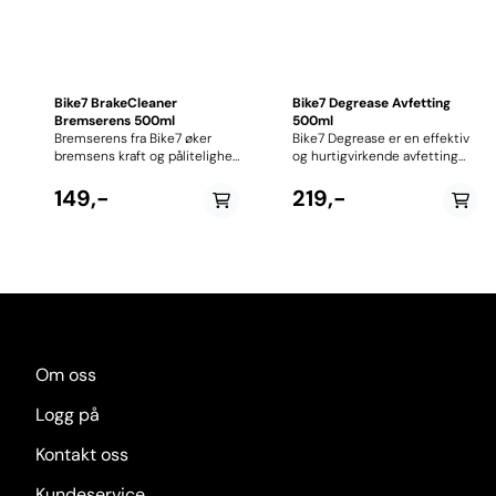
Bike7 BrakeCleaner
Bike7 Degrease Avfetting
Bremserens 500ml
500ml
Bremserens fra Bike7 øker
Bike7 Degrease er en effektiv
bremsens kraft og pålitelighet
og hurtigvirkende avfetting
ved å fjerne fett, skitt, olje,
utviklet for grundig rengjøring
bremsevæske og veisalt fra
av sykkelens drivverk og
149,-
219,-
kaliper og skiver. Instruksjon Å
øvrige komponenter. Den
påføre bremserens er lettere
trenger raskt inn i smuss og
med hjulet av sykkelen. Du
løser opp olje, fett, tjære og
kan også ta ut
andre klebrige rester, slik at
bremseklossene for en enda
delene blir rene og klare for
grundigere rens, men dette er
videre vedlikehold.
strengt tatt ikke nødvendig.
Avfettingen er trygg å bruke
Du sprayer bremserensen
på alle materialer, inkludert
direkte på skiven fra begge
aluminium, karbon, lakk og
sider. La det virke i noen
gummi. Dette gjør den til et
Om oss
sekunder, og gni det av med
allsidig valg enten du rengjør
en ren og tørr klut Deretter
kjede, kassett, girsystem eller
Logg på
sprayer du bremserens
hele sykkelen. Den praktiske
direkte på bremseklossene. La
sprayboksen gjør påføringen
Kontakt oss
det trekke inn i noen
enkel og presis, og gir deg
sekunder, og gjenta
rask rengjøring både til daglig
Kundeservice
påføringen. Deretter tørker du
vedlikehold og mer grundig