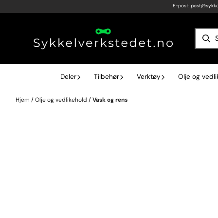
E-post:
post@sykke
Hopp til innhold
Deler
Tilbehør
Verktøy
Olje og vedl
Hjem
/
Olje og vedlikehold
/
Vask og rens
Sykkelvask og Rens – Effektiv og Skånsom Pleie