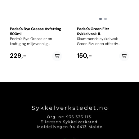
Pedro's Bye Grease Avfetting
Pedro's Green Fizz
500ml
Sykkelvask 1L
Pedro’s Bye Grease er en
Skummende sykkelvask
kraftig og miljøvennlig
Green Fizz er en effektiv
avfetting utviklet for å gi
skummende sykkelvask med
grundig rengjøring av
god effekt, som har gjort det
229,-
150,-
sykkelens drivverk. Den
mulig for Pedro's å raskt,
løsemiddelfrie formelen
enkelt og effektivt vaske
bryter effektivt ned olje, fett
tusenvis av sykler over hele
og inngrodd smuss, og
verden på store
etterlater komponentene
arrangementer som Sea Otter
rene og klare for ny smøring.
Classic i California og Riva del
Avfettingen er designet for å
Garda i Italia. Den nye og
trenge helt ned til
forbedrede Green Fizz
metallovertflatene, hvor den
sykkelvasken fjerner trygt,
løsner og kapsler inn skitt før
naturlig og effektivt tøff skitt
det enkelt skylles bort med
og smuss fra hele sykkelen.
vann. Resultatet er et rent og
Utviklet spesifikt for
friksjonsfritt drivverk som yter
sykkelvask, kan Green Fizz
bedre og varer lenger.
trygt brukes på alle materialer
Produktet er biologisk
uten risiko for skade eller å
nedbrytbart og fri for VOC,
vaske bort fett/smøring fra
noe som gjør det til et trygt
kritiske deler. Den