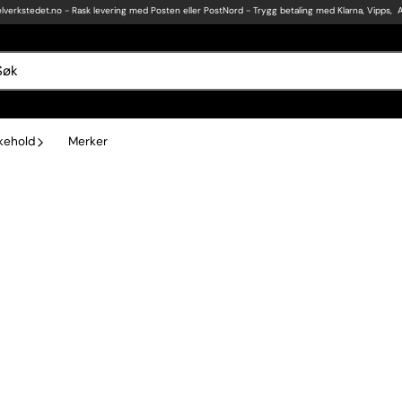
lverkstedet.no
- Rask levering med Posten eller PostNord - Trygg betaling med Klarna, Vipps, 
ikehold
Merker