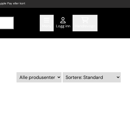
Apple Pay eller kort
Meny
Logg inn
Handlevogn