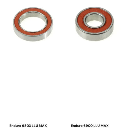
fukt, søle og vask. LLU-
utstyrt med Enduros LLU-
dobbelttetningene gir
tetninger, en dobbel
maksimal beskyttelse mot
leppetetning med full kontakt
vann, støv og smuss, samtidig
som gir maksimal beskyttelse
som de holder smørefettet
mot vann, gjørme og støv.
inne i lageret over lang tid.
Sammen med vannbestandig
Lageret er produsert med
fett sikrer dette lang levetid
ABEC-3-presisjon og
selv under krevende
høykvalitets kromstålkuler for
terrengforhold.
jevn gange, lav friksjon og lang
levetid.
Enduro 6803 LLU MAX
Enduro 6900 LLU MAX