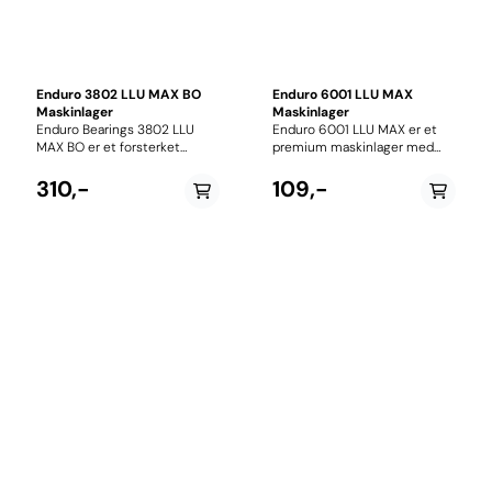
Enduro 3802 LLU MAX BO
Enduro 6001 LLU MAX
Maskinlager
Maskinlager
Enduro Bearings 3802 LLU
Enduro 6001 LLU MAX er et
MAX BO er et forsterket
premium maskinlager med
maskinlager utviklet for
dimensjonene 12 x 28 x 8 mm.
fulldempede sykkelrammer
MAX-konstruksjonen
310,-
109,-
og andre applikasjoner med
benytter maksimal mengde
høy belastning og begrenset
kuler uten tradisjonell
rotasjon. Lageret har
kuleholder, noe som gir
dimensjonene 15 x 24 x 7 mm
betydelig høyere
og er en del av Enduros
belastningskapasitet enn
robuste MAX-serie, som er
standard lager. De doble LLU-
konstruert for å tåle betydelig
tetningene beskytter
høyere belastninger enn
effektivt mot vann, støv og
standard kulelager. MAX-
smuss, noe som gjør lageret
konstruksjonen benytter flere
ideelt for demperledd,
kuler enn tradisjonelle lager,
bakrammepivoter og andre
noe som gir større
høyt belastede områder på
kontaktflate og økt styrke.
MTB og elsykler.
Dette gjør lageret ideelt for
pivoter og ledd i
demperoppheng hvor
holdbarhet og