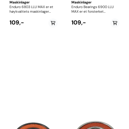
Maskinlager
Maskinlager
Enduro 6803 LLU MAX er et
Enduro Bearings 6900 LLU
høykvalitets maskinlager
MAX er et forsterket
utviklet spesielt for
maskinlager utviklet spesielt
sykkelapplikasjoner med høy
for bruk i fulldempede
109,-
109,-
belastning, som
sykkelrammer og andre
demperoppheng, leddpunkter
applikasjoner med høy
og andre områder hvor
belastning og begrenset
tradisjonelle radiallagre
rotasjonsbevegelse. Lageret
utsettes for store sidekrefter.
har dimensjonene 10 x 22 x 6
Lageret har dimensjonene 17 x
mm og er en del av Enduros
26 x 5 mm og benytter
anerkjente MAX-serie, som er
Enduros anerkjente MAX-
konstruert for å tåle betydelig
teknologi for økt styrke og
høyere belastninger enn
levetid. barhet og pålitelig
tradisjonelle radiallagre. I
ytelse. Ideelt til
MAX-serien erstattes
demperoppheng og pivoter.
standard kuleoppsett med et
større antall kuler, noe som
øker kontaktflaten og gir
høyere belastningskapasitet.
Dette gjør lageret ideelt for
pivoter og ledd i
demperoppheng hvor styrke
og holdbarhet er viktigere enn
minimal rullemotstand.
Lageret er utstyrt med
Enduros LLU-tetninger, en
dobbel kontaktforsegling som