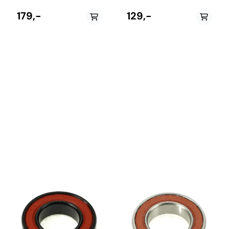
maskinlager utviklet spesielt
maskinlager utviklet spesielt
for fulldempede
for bruk i fulldempede
179,-
129,-
sykkelrammer og andre
sykkelrammer og andre
applikasjoner med høy
applikasjoner med høy
belastning og begrenset
belastning og begrenset
rotasjonsbevegelse. Lageret
rotasjon. Lageret har
har dimensjonene 12 x 24 x 6
dimensjonene 12 x 24 x 6 mm
mm og er en del av Enduros
og er en del av Enduros
anerkjente MAX-serie, som gir
anerkjente MAX-serie, som er
betydelig høyere
konstruert for å tåle betydelig
belastningskapasitet enn
høyere belastninger enn
standard radiallagre ved å
standard radiallagre. I
benytte flere kuler og dypere
motsetning til tradisjonelle
kulebaner. Denne versjonen er
kulelager benytter MAX-lagre
utstyrt med Black Oxide (BO)-
flere kuler og redusert intern
behandling, en
klaring for å maksimere
magnetittbasert
belastningskapasiteten. Dette
overflatebehandling som
gjør lageret ideelt for pivoter,
forbedrer
ledd og demperoppheng hvor
korrosjonsmotstanden, øker
styrke, slitestyrke og
slitestyrken og gir bedre
holdbarhet er viktigere enn
beskyttelse mot rust og
minimal rullemotstand.
fuktighet. BO-lagrene er
Lageret er utstyrt med
spesielt populære til
Enduros LLU-tetninger, en
rammepivoter som utsettes
dobbel kontaktforsegling som
for gjørme, vann og høy
gir maksimal beskyttelse mot
belastning gjennom hele året.
vann, gjørme, støv og andre
Lageret har Enduros LLU-
forurensninger. Sammen med