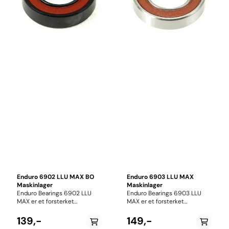
tetninger, en dobbel
vannbestandig fett sikrer
kontaktforsegling med
dette pålitelig ytelse og lang
labyrintdesign som gir
levetid selv under de mest
maksimal beskyttelse mot
krevende forhold.
vann, støv og smuss. Sammen
med vannbestandig
marinefett sikrer dette svært
lang levetid under krevende
forhold.
Enduro 6902 LLU MAX BO
Enduro 6903 LLU MAX
Maskinlager
Maskinlager
Enduro Bearings 6902 LLU
Enduro Bearings 6903 LLU
MAX er et forsterket
MAX er et forsterket
maskinlager utviklet spesielt
maskinlager utviklet spesielt
for bruk i fulldempede
for bruk i fulldempede
139,-
149,-
sykkelrammer og andre
sykkelrammer og andre