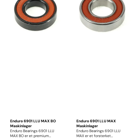
gir maksimal beskyttelse mot
vann, gjørme, støv og andre
forurensninger. Sammen med
et vannbestandig fett sikrer
dette lang levetid og pålitelig
funksjon selv under de mest
krevende forhold.
Enduro 6901 LLU MAX BO
Enduro 6901 LLU MAX
Maskinlager
Maskinlager
Enduro Bearings 6901 LLU
Enduro Bearings 6901 LLU
MAX BO er et premium
MAX er et forsterket