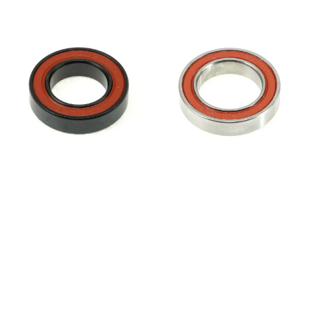
belastningskapasitet er
viktigere enn lav
rullemotstand. Denne
versjonen er et BO (Black
Oxide) lager, som betyr at
løpebaner og kuler er
behandlet med en
spesialoverflate som gir
forbedret korrosjonsmotstand
og bedre beskyttelse mot
fuktighet. Dette gjør lageret
spesielt godt egnet for bruk i
våte og krevende forhold.
Lageret er også utstyrt med
Enduros LLU-tetninger, en
dobbel kontaktforsegling som
gir maksimal beskyttelse mot
vann, gjørme og støv.
Sammen med vannbestandig
fett sikrer dette svært lang
levetid og pålitelig ytelse.