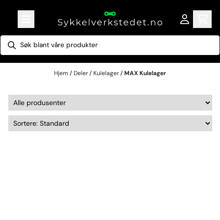
Hopp til innhold
Hjem
/
Deler
/
Kulelager
/
MAX Kulelager
MAX Kulelager til Ramme – Enduro Bearings Forsterkede Lager