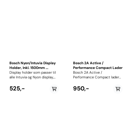
Bosch Nyon/Intuvia Display
Bosch 2A Active /
Holder, Inkl. 1500mm ...
Performance Compact Lader
Display holder som passer til
Bosch 2A Active /
alle Intuvia og Nyon display,
Performance Compact lader
kompatibel med 22,8mm,
er en liten og lett batterilader
25,4mm og 31,8mm styre.
utviklet for Bosch sine
525,-
950,-
EAN: 4047025220323
elsykkelsystemer (Active Line
og Performance Line). Den er
spesielt designet for deg som
ønsker en portabel og praktisk
lader til daglig bruk eller på
reise. Med en ladestrøm på 2
ampere gir laderen en
skånsom opplading av
batteriet, noe som kan bidra