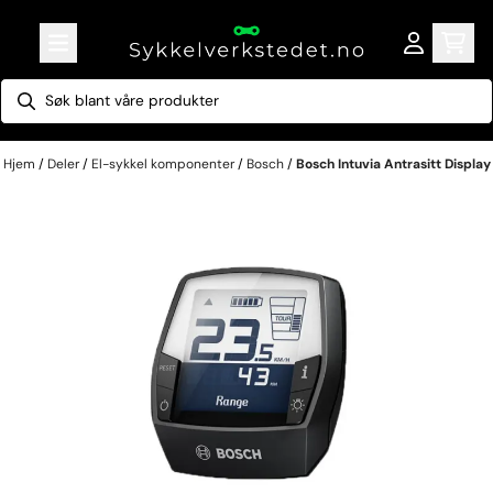
Hopp til innhold
Hjem
/
Deler
/
El-sykkel komponenter
/
Bosch
/
Bosch Intuvia Antrasitt Display