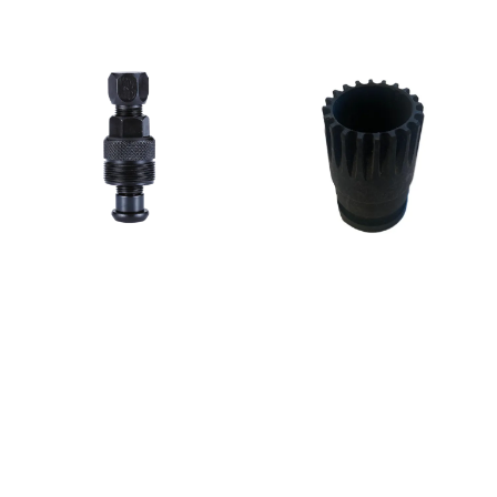
diameter Avtagerens
diameter på 37mm med O-
ring beskytter BB-koppen og
sykkelrammen Brukes med
5mm unbrako og 17mm
fastnøkkel