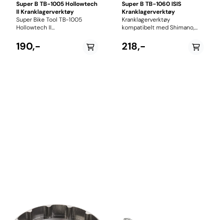
Super B TB-1005 Hollowtech
Super B TB-1060 ISIS
II Kranklagerverktøy
Kranklagerverktøy
Super Bike Tool TB-1005
Kranklagerverktøy
Hollowtech II
kompatibelt med Shimano,
Kranklagerverktøy
Truvativ, SRAM og alle ISIS 8-
Kranklagerverktøy for
hakk kranklager kopper.
190,-
218,-
Shimano Hollowtech II,
Verktøy kan brukes sammen
Truvativ, FSA MegaExo,
med 32mm fastnøkkel eller
Campagnolo Ultra-TorqueTM,
1/2" skralle. Den presise
TOKEN, GXP, SRAM, SunRace
utformingen gir sikkert grep i
og andre kranklager med
kranklagerets splines, noe
eksterne kranklagerkopper.
som reduserer risikoen for
Passer også Shimano
skade under arbeid. TB-1060
centerlock låseringer med 16-
er produsert i herdet stål for
hakk. Verktøy er designet for
høy slitestyrke og lang
bruk sammen med 32mm
levetid, og er godt egnet både
fastnøkkel og/eller 1/2"
for hjemmeverksted og
skrallenøkkel.
profesjonelle mekanikere.