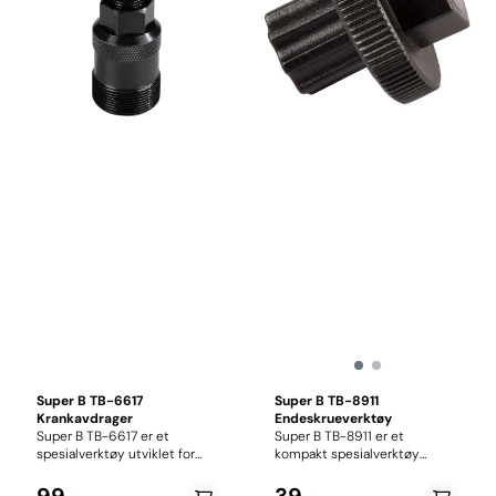
med utvendige lagerkopper.
Verktøyet har 12 spor og 46
mm diameter, og gir sikker og
presis tilpasning mot
kranklageret.
Super B TB-6617
Super B TB-8911
Krankavdrager
Endeskrueverktøy
Super B TB-6617 er et
Super B TB-8911 er et
spesialverktøy utviklet for
kompakt spesialverktøy
demontering av krankarmer på
utviklet for montering og
Shimano Octalink- og ISIS
demontering av preload- og