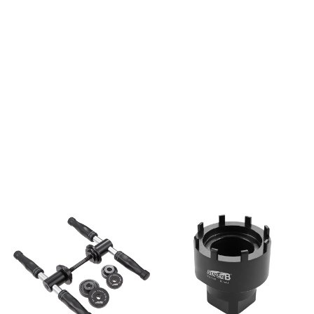
til en rekke moderne
uten å skade ramme eller
kranklagerstandarder fra blant
komponenter, noe som er
annet Shimano, SRAM GXP,
avgjørende for korrekt
FSA, Campagnolo Ultra-
funksjon og lang levetid. For
Torque og Race Face. Den
installasjon av bl.a. BB30 og
presise utformingen gir
BB86 pressfit kranklager
sikkert grep rundt
Brukes med 17 mm nøkkel
lagerkoppen og reduserer
risikoen for skade under
montering eller demontering.
TB-8920 er laget i herdet stål
for høy slitestyrke og lang
levetid, og er godt egnet både
til hjemmeverksted og
profesjonelle
sykkelmekanikere. Det
ergonomiske designet gjør
det enkelt å bruke sammen
med momentnøkkel eller
fastnøkkel, og verktøyet
fungerer perfekt til service på
ditt kranklager. TB-8920 er
også kompatibel til
montering/demontering av
ekstern låsring på Shimano
centerlock bremseskiver.