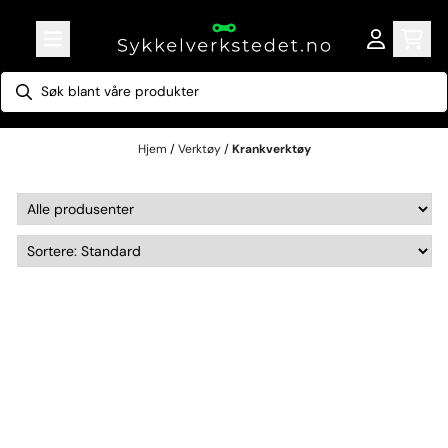
Hopp til innhold
Hjem
/
Verktøy
/
Krankverktøy
Krankverktøy