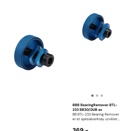
BBB BearingRemover BTL-
233 BB30/DUB av
BB BTL-233 Bearing Remover
er et spesialverktøy utviklet
for sikker og effektiv
demontering av pressfit-lager
369,-