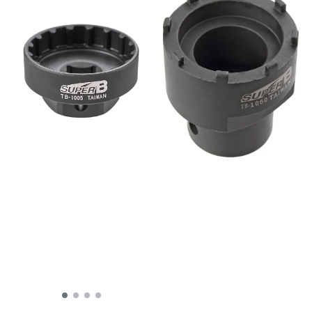
hyppig bruk. Verktøyet
benyttes med en fastnøkkel
eller skiftenøkkel. Passer
Firkant Passer ISIS Passer
Octalink