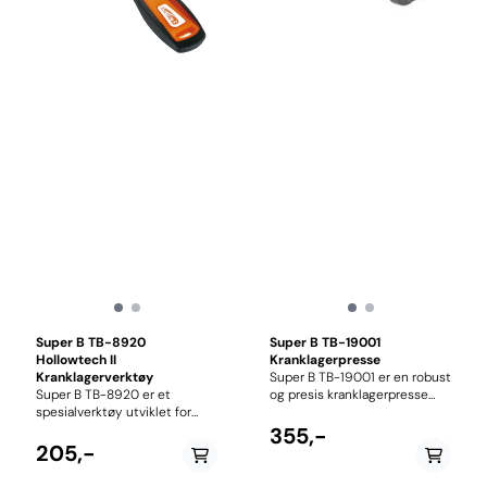
Super B TB-8920
Super B TB-19001
Hollowtech II
Kranklagerpresse
Kranklagerverktøy
Super B TB-19001 er en robust
Super B TB-8920 er et
og presis kranklagerpresse
spesialverktøy utviklet for
utviklet for montering av
montering og demontering av
pressfit kranklager på
355,-
Shimano Hollowtech II
moderne sykler. Verktøyet
205,-
kranklager og andre eksterne
sikrer jevn og kontrollert
lagerkopper. Verktøyet passer
innpressing av lagerkopper