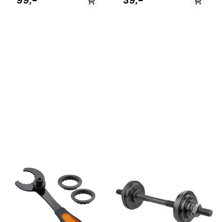
99,-
39,-
Drive-systemer. Verktøyet
endeskruer på Shimano
gjør det enkelt å trekke av
Hollowtech II kranksett.
krankarmen fra akslingen uten
Verktøyet brukes til å justere
å skade krank eller gjenger, og
lagerforbelastning korrekt ved
er et praktisk verktøy både for
montering av krankarmer, noe
hjemmeverksted og
som sikrer optimal funksjon
profesjonelle mekanikere. TB-
og levetid på kranklageret.
6617 har solid
Kompatibelt med Shimano
stålkonstruksjon for høy
Hollowtech II og Truvativ krank
slitestyrke og presis passform
Brukes sammen med 6 mm
mot krankarmen. Verktøyet
sekskantnøkkel
brukes sammen med enten 8
mm unbrakonøkkel eller 15
mm fastnøkkel, noe som gjør
det enkelt å bruke med
standard verkstedverktøy. Den
kompakte størrelsen gjør
verktøyet enkelt å ha med i
verktøykassen, og den
robuste
gjengekonstruksjonen gir
trygg og kontrollert
demontering av krankarmer.
For ISIS og Octalink
krankarmer