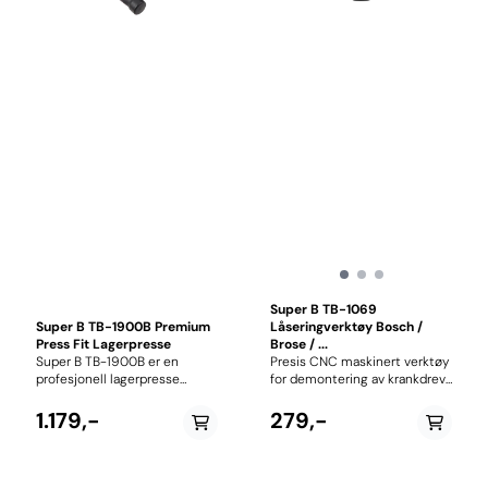
Super B TB-1069
Super B TB-1900B Premium
Låseringverktøy Bosch /
Press Fit Lagerpresse
Brose / ...
Super B TB-1900B er en
Presis CNC maskinert verktøy
profesjonell lagerpresse
for demontering av krankdrev
utviklet for montering av
på Bosch og Brose. Verktøyet
pressfit kranklager med høy
er kompatibel med 1/2" skralle
1.179,-
279,-
presisjon og kontroll.
og 24mm fastnøkkel.
Verktøyet gir jevnt og rett
Kompatibilitet: Bosch Gen.3,
trykk under installasjon, noe
Bosch Gen 4 Performance
som er avgjørende for å unngå
Line, Performance Line CX og