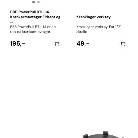
BBB PowerPull BTL-14
Krankarmavtager Firkant og
Kranklager verktøy
...
BBB PowerPull BTL-14 er en
Kranklager verktøy. For 1/2"
robust krankarmavtager
skralle.
utviklet for enkel
demontering av krankarmer på
195,-
49,-
sykler med firkantaksel,
ISIS og Shimano Octalink.
Takket være den avtakbare
adapteren kan samme verktøy
brukes på flere ulike
krankstandarder, noe som gjør
det til et praktisk valg både for
hjemmeverkstedet og
profesjonelle
sykkelmekanikere. Verktøyet
er konstruert for å trekke
krankarmen av akslingen med
jevnt fordelt kraft. Dette gjør
demonteringen enklere og
reduserer risikoen for skader
på krankarm, kranklager eller
ramme. BBB PowerPull er
produsert i herdet verktøystål
for lang levetid og tåler