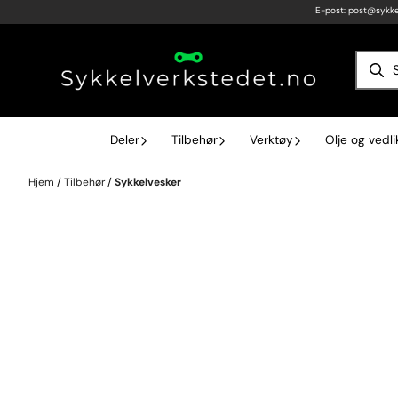
E-post:
post@sykke
Hopp til innhold
Deler
Tilbehør
Verktøy
Olje og vedl
Hjem
/
Tilbehør
/
Sykkelvesker
Sykkelvesker – Optimal Oppbevaring og Komfort på Tur