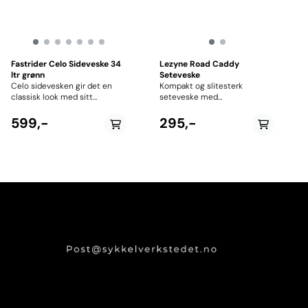
Fastrider Celo Sideveske 34
Lezyne Road Caddy
ltr grønn
Seteveske
Celo sidevesken gir det en
Kompakt og slitesterk
classisk look med sitt
seteveske med
vannavvisende lerretsstoff.
vannavstøtende glidelås i
Solide klips lukker lokket,
vevet nylon materiale. Festes
599,-
295,-
samtidig som de gir deg lett
enkelt i seterails med
tilgang til tingene dine.
borrelås-stropp. Lett
Vesken kan festes med de
tilgjengelighet med ekstra
medfølgende stroppene, eller
bred åpning. Innsiden har også
man kan bruke en MIK plate
en liten lomme for
for å feste til bagasjebrett
oppbevaring av små eiendeler.
med MIK(Disse medfølger
Vesken har reflekterende
ikke). Til tross for den tidløse
Lezyne logoer og hempe bak,
designen har veskene fått
hempen kan blant annet
innsydd detaljer som
brukes til og feste LED-lys.
reflekser, og en forsterket
Best i test med 10 av 10
bunn som gir ekstra lang
mulige poeng i
levetid. Vannavvisende
magasinet Landevei.no
lerretsstoff Stort volum Klips
10.09.2020. Spesifikasjoner:
lukking Reflekterende detaljer
Vekt: 70 gram Dimensjoner:
Tilpasset elsykler Festes med
80 x 40 x 115mm Volum: 0,4
de medfølgende stroppene,
Liter Farge: Svart