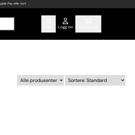
Apple Pay eller kort
Meny
Logg inn
Handlevogn