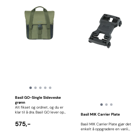
Basil GO-Single Sideveske
grønn
Alt fikset og ordnet, og du er
klar til å dra. Basil GO lever opp
Basil MIK Carrier Plate
til navnet. En rent og pen
design til dine daglige
575,-
Basil MIK Carrier Plate gjør det
gjøremål. Om det være seg
enkelt å oppgradere en vanlig
jobb, tur til bakeriet, eller en
bagasjebærer til det praktiske
spontan tur til byen. Stilig