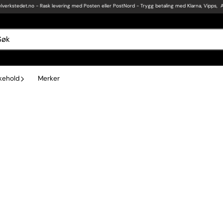
lverkstedet.no
- Rask levering med Posten eller PostNord - Trygg betaling med Klarna, Vipps, 
ikehold
Merker