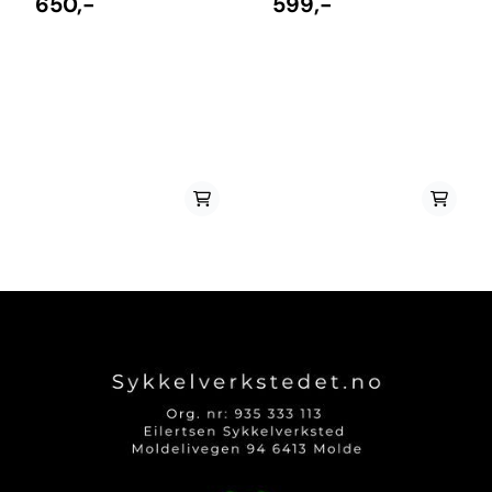
650,-
599,-
samme stoffet trailere bruker
samtidig som de gir deg lett
i presenningene sine. Stoffet
tilgang til tingene dine.
er i seg selv vanntett, og
Vesken kan festes med de
lokkene er laget for å hjelpe til
medfølgende stroppene, eller
å holde vannet unna, med sine
man kan bruke en MIK plate
remmer og
for å feste til bagasjebrett
spenner. Reflektive detaljer.
med MIK(Disse medfølger
Basil Universal Bridge System.
ikke). Til tross for den tidløse
Bruk de medfølgende
designen har veskene fått
stroppene. Farge: moss green
innsydd detaljer som
48-53L
reflekser, og en forsterket
bunn som gir ekstra lang
levetid. Vannavvisende
lerretsstoff Stort volum Klips
lukking Reflekterende detaljer
Tilpasset elsykler Festes med
de medfølgende stroppene,
eller med MIK eller
DBS(Medfølger ikke)