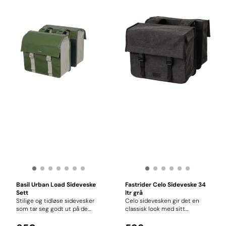
Basil Urban Load Sideveske
Fastrider Celo Sideveske 34
Sett
ltr grå
Stilige og tidløse sidevesker
Celo sidevesken gir det en
som tar seg godt ut på de
classisk look med sitt
fleste sykler. Laget i meget
vannavvisende lerretsstoff.
solid Tarpaulin stoff. Det
Solide klips lukker lokket,