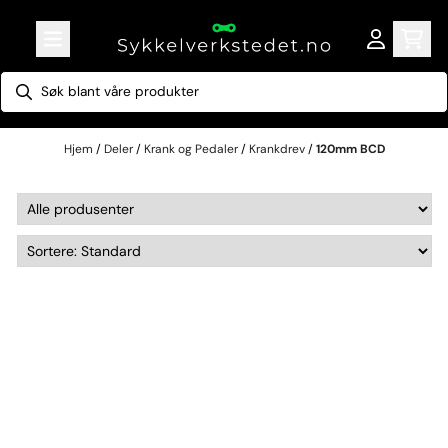
Hopp til innhold
Hjem
/
Deler
/
Krank og Pedaler
/
Krankdrev
/
120mm BCD
120mm BCD