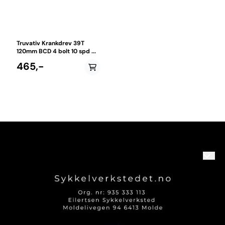
Truvativ Krankdrev 39T
120mm BCD 4 bolt 10 spd ...
465,-
Om oss
Logg på
Kontakt oss
Kundeservice