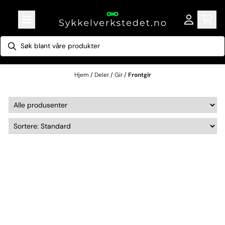
Hopp til innhold
Hjem
/
Deler
/
Gir
/
Frontgir
Frontgir