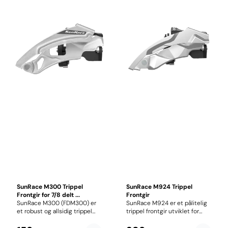
SunRace M300 Trippel
SunRace M924 Trippel
Frontgir for 7/8 delt ...
Frontgir
SunRace M300 (FDM300) er
SunRace M924 er et pålitelig
et robust og allsidig trippel
trippel frontgir utviklet for
frontgir utviklet for sykler
MTB- og hybridsykler med
med 3x7- og 3x8-delte
3x9 drivverk. Frontgiret er