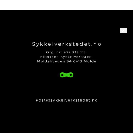
både pendling og variert
terreng. Med sin presise
utforming sørger drevet for
jevn kraftoverføring og stabil
kjedegange, selv under høy
belastning fra
elsykkelmotoren. Designet for
perfekt passform og
Om oss
problemfri montering på
kompatible Yamaha-systemer.
Passer også flere Giant el-
Logg på
sykler.
Kontakt oss
Kundeservice
Produktguider og Info