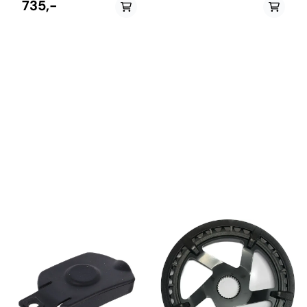
kulelager. Høyre Side.
735,-