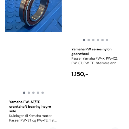
Yamaha PW series nylon
gearwheel
Passer Yamaha PW-X, PW-X2,
PW-ST, PW-TE. Sterkere enn
original drevet. Limes på
med polyuretanbasert lim.
1.150,-
Yamaha PW-ST/TE
crankshaft bearing høyre
side
Kulelager til Yamaha motor.
Passer PW-ST og PW-TE. 1 stk
originalt Yamaha/NTN