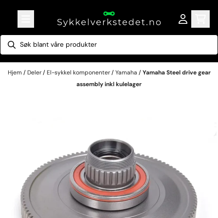
Hopp til innhold
Hjem
/
Deler
/
El-sykkel komponenter
/
Yamaha
/
Yamaha Steel drive gear
assembly inkl kulelager