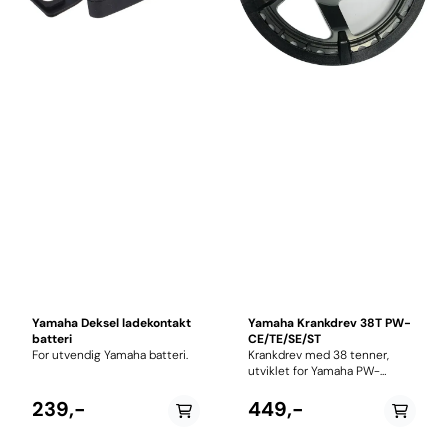
Yamaha Deksel ladekontakt
Yamaha Krankdrev 38T PW-
batteri
CE/TE/SE/ST
For utvendig Yamaha batteri.
Krankdrev med 38 tenner,
utviklet for Yamaha PW-
ST/TE/SE/CE elsykkelmotorer.
Dette krankdrevet gir en
239,-
449,-
optimal balanse mellom kraft
og hastighet, og er perfekt for