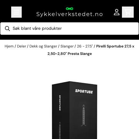
Hopp til innhold
Hjem
/
Deler
/
Dekk og Slanger
/
Slanger
/
26 - 27.5"
/
Pirelli Sportube 27,5 x
2,50-2,80" Presta Slange