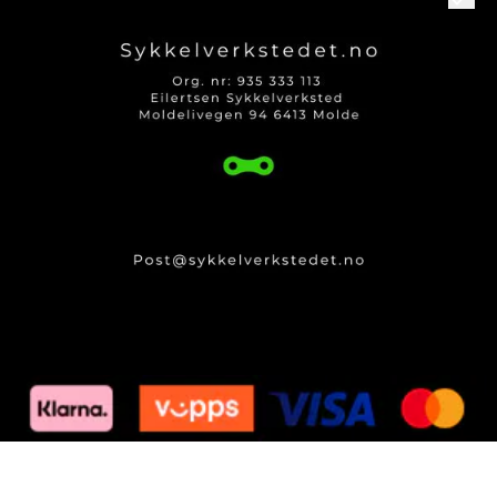
Om oss
Logg på
Kontakt oss
Kundeservice
Produktguider og Info