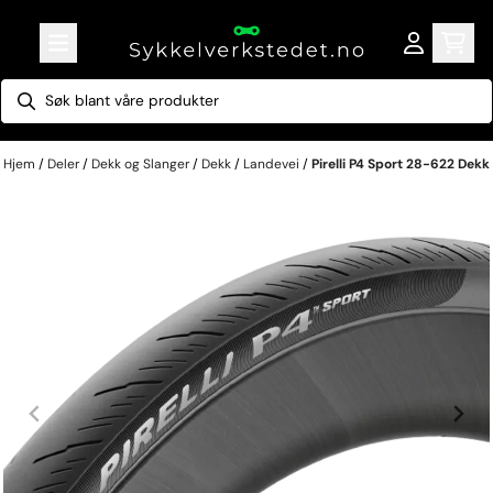
Hopp til innhold
Hjem
/
Deler
/
Dekk og Slanger
/
Dekk
/
Landevei
/
Pirelli P4 Sport 28-622 Dekk