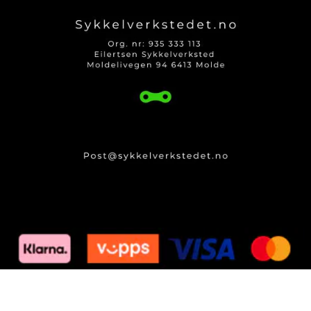
Om oss
Logg på
Kontakt oss
Kundeservice
Produktguider og Info