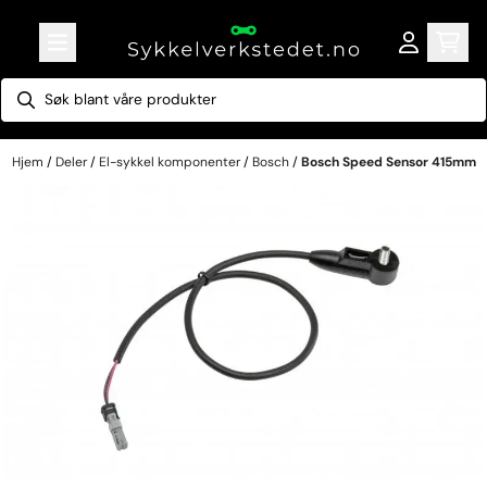
Hopp til innhold
Hjem
/
Deler
/
El-sykkel komponenter
/
Bosch
/
Bosch Speed Sensor 415mm