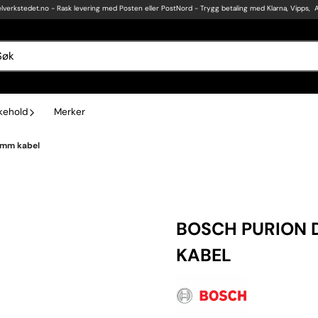
lverkstedet.no
- Rask levering med Posten eller PostNord - Trygg betaling med Klarna, Vipps, 
ikehold
Merker
0mm kabel
BOSCH PURION 
KABEL