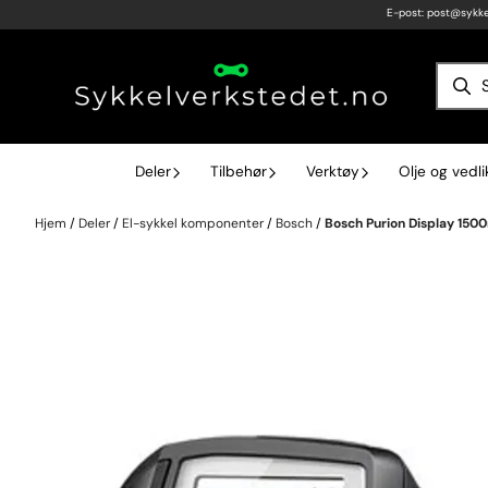
E-post:
post@sykke
Hopp til innhold
Deler
Tilbehør
Verktøy
Olje og vedl
Hjem
/
Deler
/
El-sykkel komponenter
/
Bosch
/
Bosch Purion Display 150