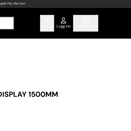
Apple Pay eller kort
Meny
Logg inn
Handlevogn
DISPLAY 1500MM