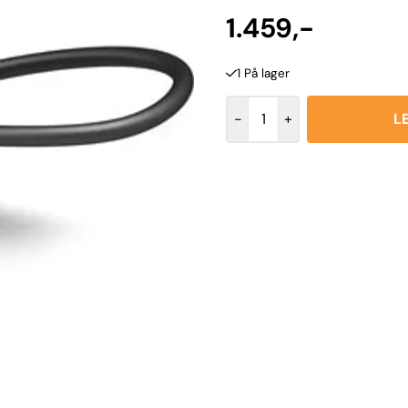
1.459,-
1 På lager
-
+