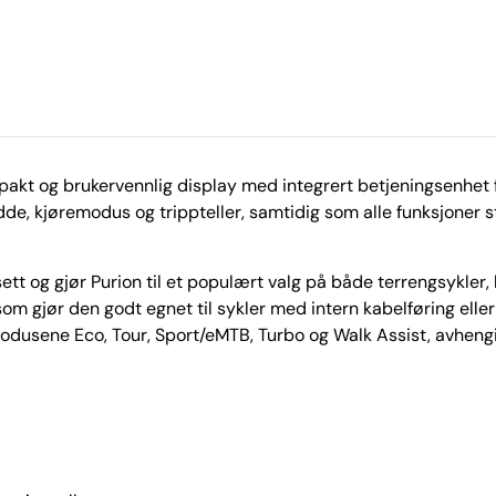
pakt og brukervennlig display med integrert betjeningsenhet f
dde, kjøremodus og trippteller, samtidig som alle funksjoner 
tt og gjør Purion til et populært valg på både terrengsykler, 
 som gjør den godt egnet til sykler med intern kabelføring el
odusene Eco, Tour, Sport/eMTB, Turbo og Walk Assist, avhen