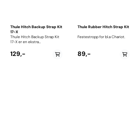
Thule Hitch Backup Strap Kit
Thule Rubber Hitch Strap Kit
17-X
Thule Hitch Backup Strap Kit
Festestropp for bl.a Chariot.
17-X er en ekstra
sikkerhetsstropp designet for
bruk sammen med
129,-
89,-
sykkelvogner fra Thule,
spesielt Chariot-serien.
Stroppen fungerer som en
backup-løsning som sikrer
vognen til sykkelen dersom
hovedfestet skulle løsne. Den
festes enkelt rundt rammen
og gir en ekstra forbindelse
mellom sykkel og vogn. Dette
er særlig viktig ved transport
av barn eller last, hvor
sikkerhet er avgjørende.
Stroppen er laget i slitesterkt
materiale og er justerbar for
optimal passform. Den er
kompatibel med flere Thule
Chariot-modeller som Sport,