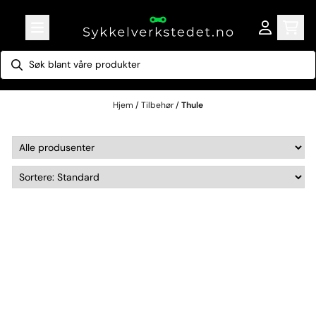
Hopp til innhold
Hjem
/
Tilbehør
/
Thule
Thule