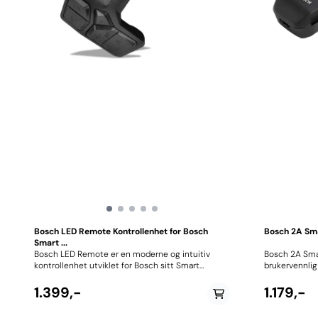
Bosch LED Remote Kontrollenhet for Bosch
Bosch 2A Sm
Smart ...
Bosch LED Remote er en moderne og intuitiv
Bosch 2A Sma
kontrollenhet utviklet for Bosch sitt Smart
brukervennlig 
System. Den fungerer som et sentralt
nyeste elsykk
kontrollpunkt på styret og lar deg enkelt styre
portable desig
1.399,-
1.179,-
elsykkelens funksjoner uten å slippe grepet. Med
som ønsker en
tydelige LED-indikatorer får du rask oversikt over
bruk og reise. Med en ladestrøm på 2 ampere gir