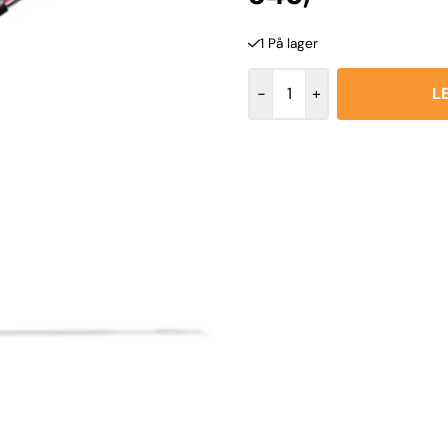
1 På lager
-
+