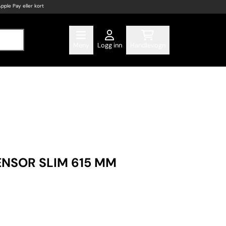
Apple Pay eller kort
Meny
Logg inn
Handlevogn
ENSOR SLIM 615 MM