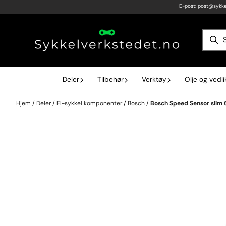
E-post:
post@sykke
Hopp til innhold
Deler
Tilbehør
Verktøy
Olje og vedl
Hjem
/
Deler
/
El-sykkel komponenter
/
Bosch
/
Bosch Speed Sensor slim