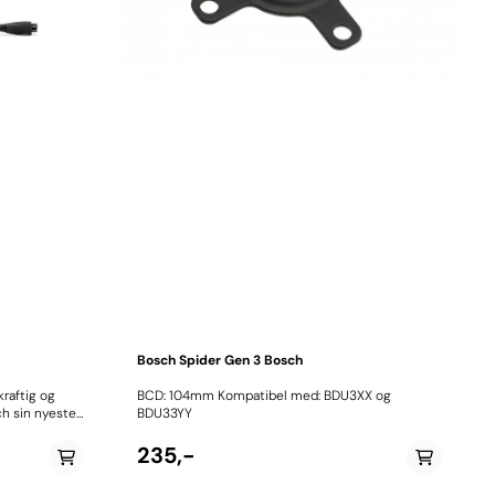
Bosch Spider Gen 3 Bosch
raftig og
BCD: 104mm Kompatibel med: BDU3XX og
sch sin nyeste
BDU33YY
r en optimal
tteriskånsom
235,-
valg for både