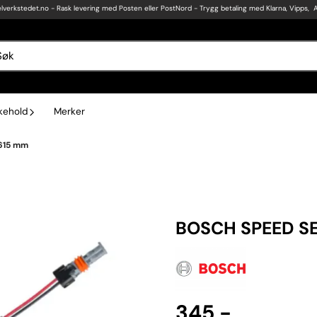
lverkstedet.no
- Rask levering med Posten eller PostNord - Trygg betaling med Klarna, Vipps, 
ikehold
Merker
 615 mm
BOSCH SPEED S
345,-