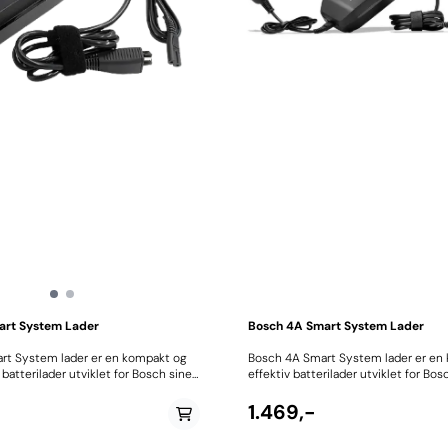
art System Lader
Bosch 4A Smart System Lader
rt System lader er en kompakt og
Bosch 4A Smart System lader er en k
batterilader utviklet for Bosch sine
effektiv batterilader utviklet for Bo
elsystemer. Med sitt lette og
generasjon elsykkelsystemer. Den gi
n er dette en ideell lader for deg
balanse mellom hurtig lading og ba
1.469,-
 praktisk løsning til både daglig
drift, noe som gjør den til et ideelt 
pendling og fritid. Med en ladestrøm på 4 ampere