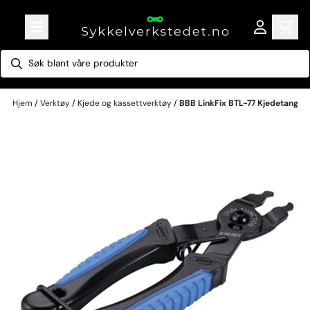
Hopp til innhold
Hjem
/
Verktøy
/
Kjede og kassettverktøy
/
BBB LinkFix BTL-77 Kjedetang