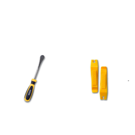
drivverket og spare deg for
kostbare reparasjoner